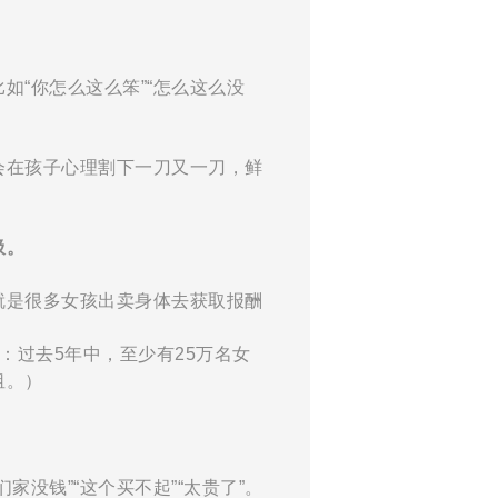
如“你怎么这么笨”“怎么这么没
会在孩子心理割下一刀又一刀，鲜
圾。
就是很多女孩出卖身体去获取报酬
：
过去
5
年中，至少有
25
万名女
租。）
们家没钱”“这个买不起”“太
贵了”。