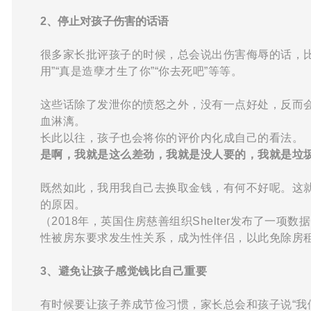
2、停止对孩子伤害的话语
很多家长批评孩子的时候，总会说出伤害侮辱的话，比
用”“真是造孽才生了你”“你去死吧”等等。
这些话除了发泄你的愤怒之外，没有一点好处，反而
血淋漓。
长此以往，孩子也会将你的评价内化成自己的看法。
是啊，我就是这么差劲，我就是没人要的，我就是垃
既然如此，我用我自己去换取金钱，有何不好呢。这
的原因。
（2018
年，英国住房慈善组织
Shelter
发布了一项数据
性被房东要求发生性关系，成为性伴侣，以此免除房
3、避免让孩子感觉钱比自己重要
有时候要让孩子养成节俭习惯，家长总会和孩子说
“我