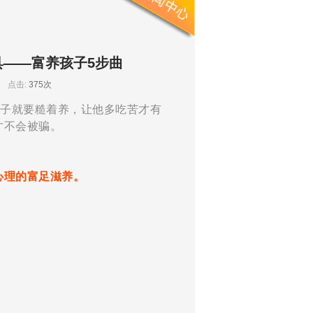
具——富养孩子5步曲
员
点击:
375次
孩子就要糙着养，让他多吃苦才有
才不会被骗。
心理的富足滋养。