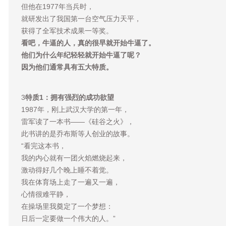
但他在1977年当兵时，
就研发出了我国第一台空气压力天平，
获得了全军技术成果一等奖。
看吧，牛逼的人，真的很早就开始牛逼了。
他们为什么年纪轻轻就开始牛逼了呢？
因为他们通常具有五大特质。
3
特质1：拥有强烈的成功欲望
1987年，刚上武汉大学的第一年，
雷军读了一本书——《硅谷之火》，
此书讲的是乔布斯等人创业的故事。
“看完这本书，
我的内心就有一团火焰燃烧起来，
激动得好几个晚上睡不着觉。
我在体育场上走了一遍又一遍，
心情很难平静，
在操场里我奠定了一个梦想：
日后一定要做一个伟大的人。”