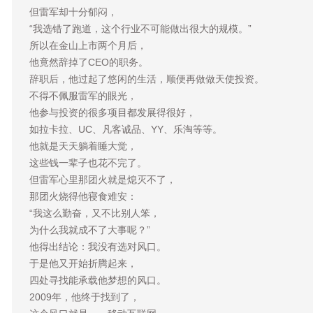
但雷军却十分郁闷，
“我选错了跑道，这个行业不可能做出很大的规模。”
所以在金山上市两个月后，
他竟然辞掉了CEO的职务。
辞职后，他过起了悠闲的生活，顺便再做做天使投资。
不得不佩服雷军的眼光，
他参与投资的很多项目都发展得很好，
如拉卡拉、UC、凡客诚品、YY、乐淘等等。
他就是天天躺着睡大觉，
这些钱一辈子也花不完了。
但雷军心里那团火就是熄灭不了，
那团火烧得他寝食难安：
“我这么勤奋，又不比别人笨，
为什么我就成不了大事呢？”
他得出结论：我没有选对风口。
于是他又开始折腾起来，
四处寻找能承载他梦想的风口。
2009年，他终于找到了，