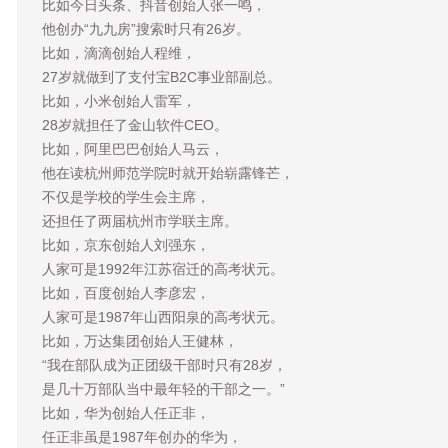
比如今日头条、抖音创始人张一鸣，
他创办“九九房”搜索时只有26岁。
比如，滴滴创始人程维，
27岁就做到了支付宝B2C事业部副总。
比如，小米创始人雷军，
28岁就担任了金山软件CEO。
比如，阿里巴巴创始人马云，
他在读杭州师范学院时就开始崭露锋芒，
不仅是学校的学生会主席，
还担任了两届杭州市学联主席。
比如，京东创始人刘强东，
人家可是1992年江苏宿迁的高考状元。
比如，百度创始人李彦宏，
人家可是1987年山西阳泉的高考状元。
比如，万达集团创始人王健林，
“我在部队成为正团级干部时只有28岁，
是几十万部队当中最年轻的干部之一。”
比如，华为创始人任正非，
任正非虽是1987年创办的华为，